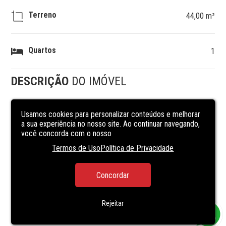
Terreno
44,00 m²
Quartos
1
DESCRIÇÃO
DO IMÓVEL
iÓtimo Apartamento, próximo a mercados, escolas e 
Usamos cookies para personalizar conteúdos e melhorar
a sua experiência no nosso site. Ao continuar navegando,
ponto de transporte público/i

você concorda com o nosso
35m² c/  1 dormitório, banheiro social

Cozinha americana, sala de espera

Termos de Uso
Política de Privacidade
área de serviço.

Valor já incluso IPTU.
Concordar
Rejeitar