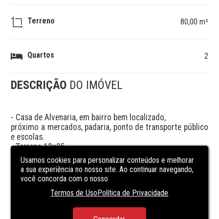
Terreno
80,00 m²
Quartos
2
DESCRIÇÃO
DO IMÓVEL
- Casa de Alvenaria, em bairro bem localizado,

próximo a mercados, padaria, ponto de transporte público 
e escolas.

- Terreno 12x25

- Construção 80m²

Usamos cookies para personalizar conteúdos e melhorar
C/ sala e cozinha 

a sua experiência no nosso site. Ao continuar navegando,
02 Dormitórios 

você concorda com o nosso
01 Banheiro social

Termos de Uso
Política de Privacidade
Área de serviço

Piso em cerâmico

Garagem p/ 01 carro
