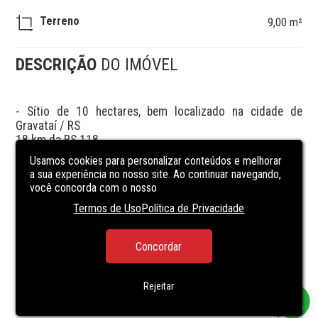
Terreno
9,00 m²
DESCRIÇÃO
DO IMÓVEL
- Sítio de 10 hectares, bem localizado na cidade de 
Gravataí / RS

18 km da RS 118

bem arborizado, com açude, perfeito para o lazer de sua 
Usamos cookies para personalizar conteúdos e melhorar
família.

a sua experiência no nosso site. Ao continuar navegando,
você concorda com o nosso
- OBS: Analisa proposta de imóvel de menor valor.
Termos de Uso
Política de Privacidade
Concordar
Rejeitar