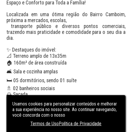
Espaço e Conforto para Toda a Família!

Localizada em uma ótima região do Bairro Camboim, 
próxima a mercados, escolas,

 transporte público e diversos pontos comerciais, 
trazendo mais praticidade e comodidade para o seu dia a 
dia.

✨ Destaques do imóvel:

📐 Terreno amplo de 13x35m

🏠 160m² de área construída

🛋 Sala e cozinha amplas

🛏 05 dormitórios, sendo 01 suíte

🚿 02 banheiros sociais

🌅 Sacada

🧺 Área de serviço

Usamos cookies para personalizar conteúdos e melhorar
🪵 Piso cerâmico

a sua experiência no nosso site. Ao continuar navegando,
🚗 Garagem para 01 carro + 01 vaga

você concorda com o nosso
🔒 Portão eletrônico

Termos de Uso
Política de Privacidade
🌳 Pátio na frente e nos fundos
