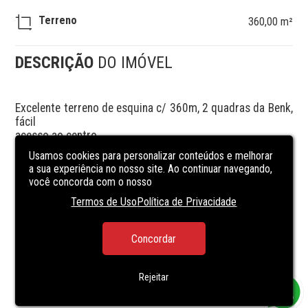
Terreno
360,00 m²
DESCRIÇÃO
DO IMÓVEL
Excelente terreno de esquina c/ 360m, 2 quadras da Benk, 
fácil

acesso ao centro, 

próximo a escolas, mercados, 

Usamos cookies para personalizar conteúdos e melhorar
ponto de transporte público e outros pontos comerciais.

a sua experiência no nosso site. Ao continuar navegando,
TERRENO EXCELENTE PARA PONTO COMECIAL!

você concorda com o nosso
Ofertas  válida até dia 19/11/2024

Termos de Uso
Política de Privacidade
De R$ 395.000,00 por R$ 299.000,00
Concordar
Rejeitar