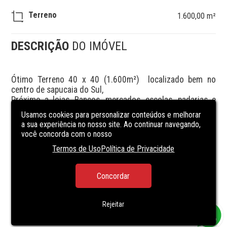
Terreno
1.600,00 m²
DESCRIÇÃO
DO IMÓVEL
Ótimo Terreno 40 x 40 (1.600m²)  localizado bem no 
centro de sapucaia do Sul,

Próximo a lojas, Bancos, mercados, escolas, padarias e 
transporte público.

Usamos cookies para personalizar conteúdos e melhorar
01 construção em madeira  c/ 

a sua experiência no nosso site. Ao continuar navegando,
Sala e cozinha

você concorda com o nosso
02 Dormitórios

Termos de Uso
Política de Privacidade
02 Banheiros c/ Box

Piso Laminado

Jardim e Portão eletrônico

Concordar
Garagem para 02 carros
Rejeitar