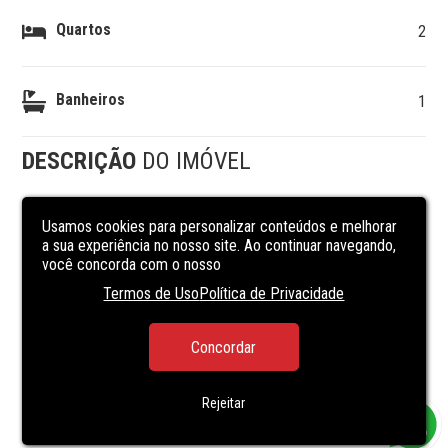
Quartos
2
Banheiros
1
DESCRIÇÃO
DO IMÓVEL
Apartamento localizado próximo a mercados, ginásio de 
Usamos cookies para personalizar conteúdos e melhorar
a sua experiência no nosso site. Ao continuar navegando,
esporte

você concorda com o nosso
escolas, ponto de transporte e a 1 quadra da BR 116.

3° andar, c/ 42m², sala e cozinha, 02 dormitórios c/ opção 
Termos de Uso
Política de Privacidade
p/ 3°, 01 banheiro social 

área de serviço, piso em cerâmico e laminado.

OBS: Aceita financiamento 
Concordar
Rejeitar