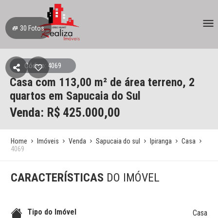
30
Fotos
Código: 4069
Casa
com 113,00 m² de área terreno,
2
quartos
em Sapucaia do Sul
Venda: R$
425.000,00
Home
Imóveis
Venda
Sapucaia do sul
Ipiranga
Casa
4069
CARACTERÍSTICAS
DO IMÓVEL
Tipo do Imóvel
Casa