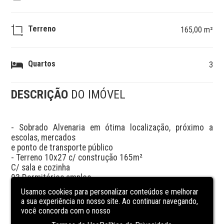
Terreno
165,00 m²
Quartos
3
DESCRIÇÃO
DO IMÓVEL
- Sobrado Alvenaria em ótima localização, próximo a 
escolas, mercados

e ponto de transporte público 

- Terreno 10x27 c/ construção 165m²

C/ sala e cozinha 

03 Dormitórios amplos 

02 Banheiros 

Usamos cookies para personalizar conteúdos e melhorar
Piso em cerâmico, área de serviço 

a sua experiência no nosso site. Ao continuar navegando,
Garagem p/ 1 carro + vagas 

você concorda com o nosso