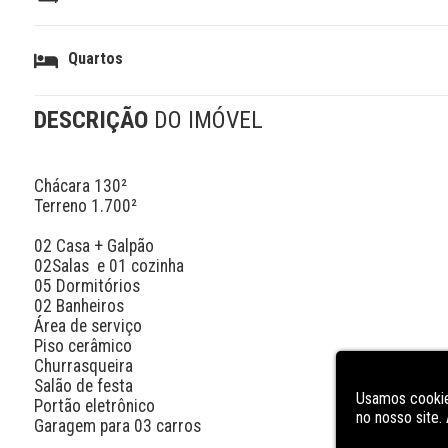
Quartos
DESCRIÇÃO
DO IMÓVEL
Chácara 130²

Terreno 1.700²

02 Casa + Galpão

02Salas  e 01 cozinha 

05 Dormitórios 

02 Banheiros

Área de serviço 

Piso cerâmico 

Churrasqueira 

Salão de festa 

Usamos cookie
Portão eletrônico

no nosso site
Garagem para 03 carros
