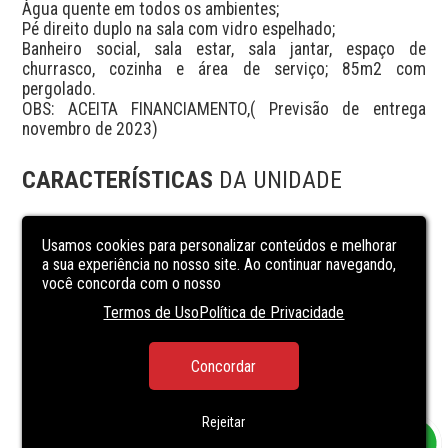
Àgua quente em todos os ambientes;

Pé direito duplo na sala com vidro espelhado;

Banheiro social, sala estar, sala jantar, espaço de 
churrasco, cozinha e área de serviço; 85m2 com 
pergolado.

OBS: ACEITA FINANCIAMENTO,( Previsão de entrega 
novembro de 2023)
CARACTERÍSTICAS
DA UNIDADE
área de serviço
Usamos cookies para personalizar conteúdos e melhorar
banheiro social
a sua experiência no nosso site. Ao continuar navegando,
você concorda com o nosso
CLOSET
Termos de Uso
Política de Privacidade
copa
Cozinha
Concordar
sala de estar
sala de jantar
Rejeitar