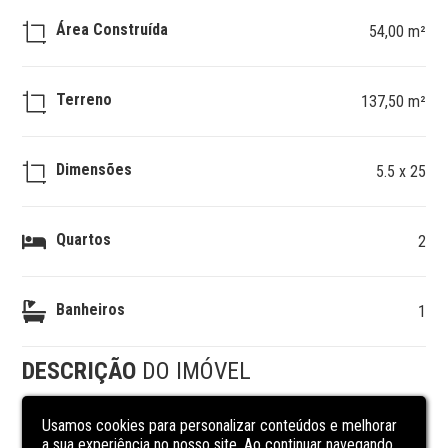
Área Construída
54,00 m²
Terreno
137,50 m²
Dimensões
5.5 x 25
Quartos
2
Banheiros
1
DESCRIÇÃO
DO IMÓVEL
Usamos cookies para personalizar conteúdos e melhorar
Casa de Alvenaria Localizada no Recanto do Vale 

a sua experiência no nosso site. Ao continuar navegando,