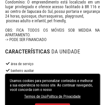
Condomínio: O empreendimento está localizado em um 
lugar privilegiado e oferece acesso facilitado à BR 116 e 
ao centro de Sapucaia do Sul, possui portaria e segurança 
24 horas, quiosque, churrasqueiras,  playground,

 piscinas adulto e infantil, pet friendly, 

OBS: FICA TODOS OS MÓVEIS SOB MEDIDA NA 
APARTAMENTO.

CARACTERÍSTICAS
DA UNIDADE
área de serviço
banheiro auxiliar
copa
Usamos cookies para personalizar conteúdos e melhorar
jardim
a sua experiência no nosso site. Ao continuar navegando,
você concorda com o nosso
lavabo
Termos de Uso
Política de Privacidade
PORTARIA 24 HS
sala de estar