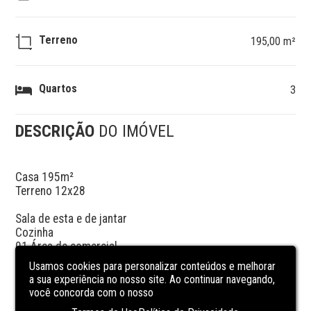
Terreno
195,00 m²
Quartos
3
DESCRIÇÃO
DO IMÓVEL
Casa 195m²

Terreno 12x28

Sala de esta e de jantar

Cozinha 

01 Área de comercial 

03 Dormitórios

Usamos cookies para personalizar conteúdos e melhorar
01 Banheiro social

a sua experiência no nosso site. Ao continuar navegando,
Área de serviço

você concorda com o nosso
Câmeras de segurança
