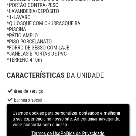
*PORTÃO CONTRA-PESO 

*LAVANDERIA/DEPÓSITO

*1-LAVABO

*QUIOSQUE COM CHURRASQUEIRA 

*PISCINA

*PÁTIO AMPLO

*PISO PORCELANATO

*FORRO DE GESSO COM LAJE

*JANELAS E PORTAS DE PVC

*TERRENO 410m
CARACTERÍSTICAS
DA UNIDADE
área de serviço
banheiro social
CLOSET
Usamos cookies para personalizar conteúdos e melhorar
copa
a sua experiência no nosso site. Ao continuar navegando,
você concorda com o nosso
Cozinha
Termos de Uso
Política de Privacidade
piso laminado