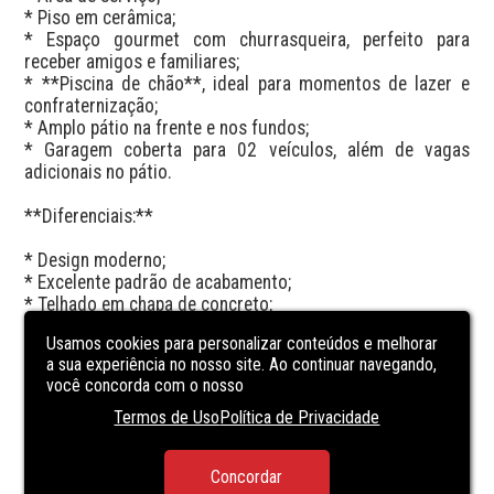
* Piso em cerâmica;

* Espaço gourmet com churrasqueira, perfeito para 
receber amigos e familiares;

* **Piscina de chão**, ideal para momentos de lazer e 
confraternização;

* Amplo pátio na frente e nos fundos;

* Garagem coberta para 02 veículos, além de vagas 
adicionais no pátio.

**Diferenciais:**

* Design moderno;

* Excelente padrão de acabamento;

* Telhado em chapa de concreto;

* Piscina de chão;

Usamos cookies para personalizar conteúdos e melhorar
* Excelente localização.

a sua experiência no nosso site. Ao continuar navegando,
você concorda com o nosso
**Apta para financiamento bancário.**

Termos de Uso
Política de Privacidade
Agende sua visita e venha conhecer este belíssimo 
imóvel. Uma excelente oportunidade para quem busca 
Concordar
conforto, espaço e qualidade de vida em uma das 