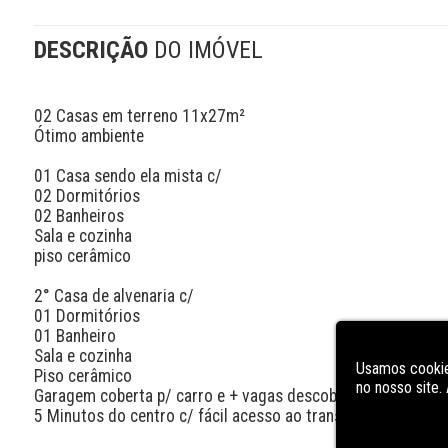
DESCRIÇÃO
DO IMÓVEL
02 Casas em terreno 11x27m²

Ótimo ambiente 

01 Casa sendo ela mista c/ 

02 Dormitórios 

02 Banheiros 

Sala e cozinha 

piso cerâmico

2° Casa de alvenaria c/ 

01 Dormitórios 

01 Banheiro 

Sala e cozinha 

Usamos cookie
Piso cerâmico 

no nosso site
Garagem coberta p/ carro e + vagas descobertas.

5 Minutos do centro c/ fácil acesso ao transporte público,